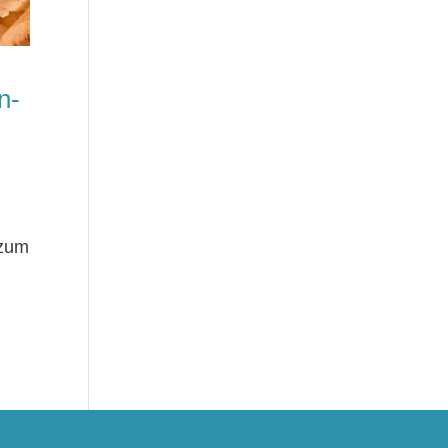
n-
 zum