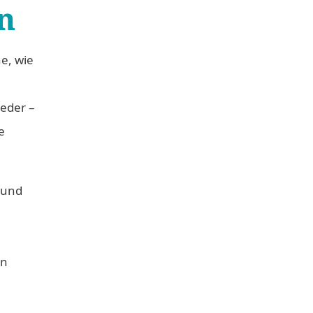
n
e, wie
eder –
e
 und
en