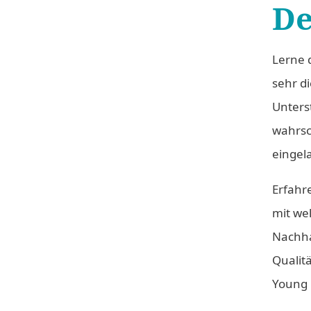
De
Lerne 
sehr di
Unters
wahrsch
eingela
Erfahre
mit we
Nachha
Qualit
Young 