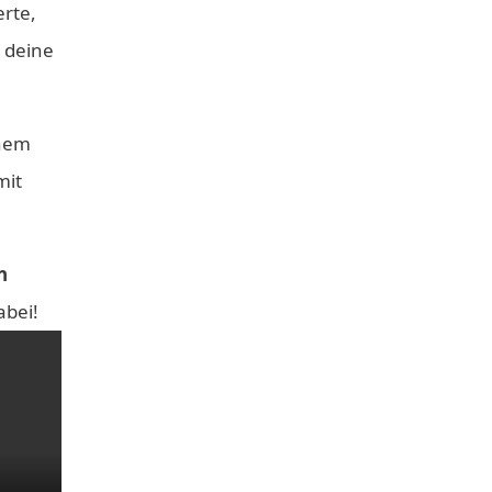
rte,
l deine
inem
mit
n
abei!